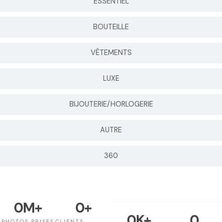
ESSENTIEL
BOUTEILLE
VÊTEMENTS
LUXE
BIJOUTERIE/HORLOGERIE
AUTRE
360
0
M+
0
+
0
K+
0
PHOTOS PRISES
CLIENTS