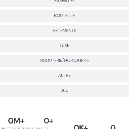
ESSENTIEL
BOUTEILLE
VÊTEMENTS
LUXE
BIJOUTERIE/HORLOGERIE
AUTRE
360
0
M+
0
+
0
K+
0
PHOTOS PRISES
CLIENTS