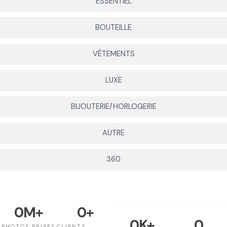
ESSENTIEL
BOUTEILLE
VÊTEMENTS
LUXE
BIJOUTERIE/HORLOGERIE
AUTRE
360
0
M+
0
+
0
K+
0
PHOTOS PRISES
CLIENTS