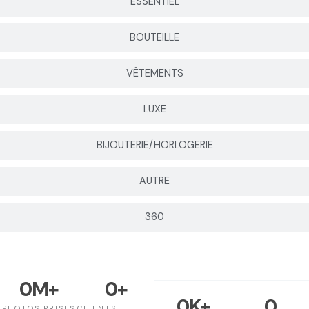
ESSENTIEL
BOUTEILLE
VÊTEMENTS
LUXE
BIJOUTERIE/HORLOGERIE
AUTRE
360
0
M+
0
+
0
K+
0
PHOTOS PRISES
CLIENTS