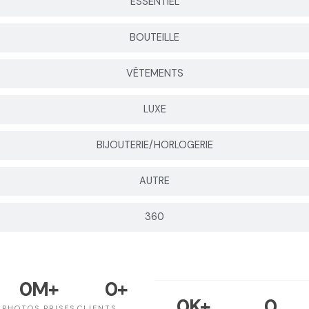
ESSENTIEL
BOUTEILLE
VÊTEMENTS
LUXE
BIJOUTERIE/HORLOGERIE
AUTRE
360
0
M+
0
+
0
K+
0
PHOTOS PRISES
CLIENTS