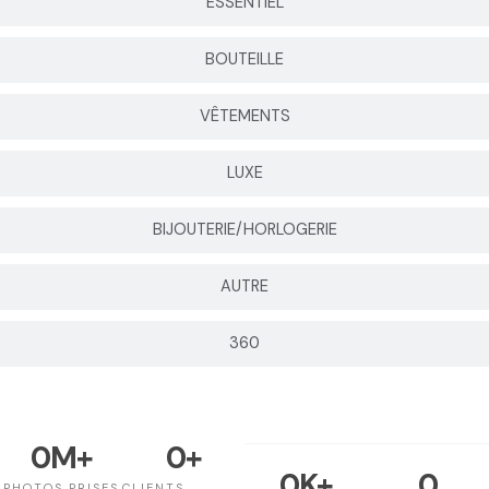
ESSENTIEL
BOUTEILLE
VÊTEMENTS
LUXE
BIJOUTERIE/HORLOGERIE
AUTRE
360
0
M+
0
+
0
K+
0
PHOTOS PRISES
CLIENTS