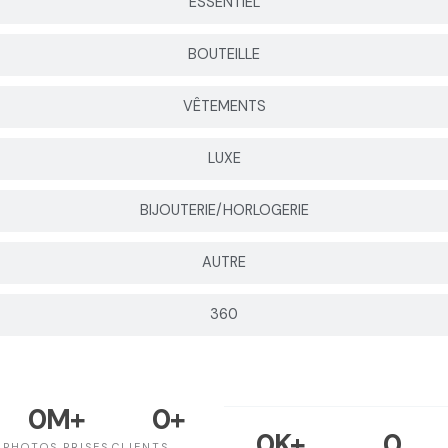
ESSENTIEL
BOUTEILLE
VÊTEMENTS
LUXE
BIJOUTERIE/HORLOGERIE
AUTRE
360
0
M+
0
+
0
K+
0
PHOTOS PRISES
CLIENTS