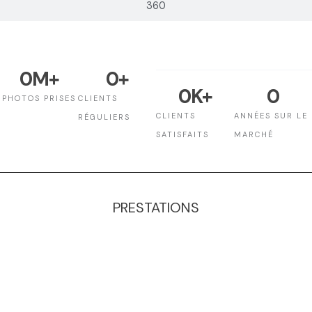
360
0
M+
0
+
0
K+
0
PHOTOS PRISES
CLIENTS
CLIENTS
ANNÉES SUR LE
RÉGULIERS
SATISFAITS
MARCHÉ
PRESTATIONS
Packshot Essentiel
Packshot Bouteille
Packshot Vêtements
Packshot Bijoux et Montre
Packshot Luxe