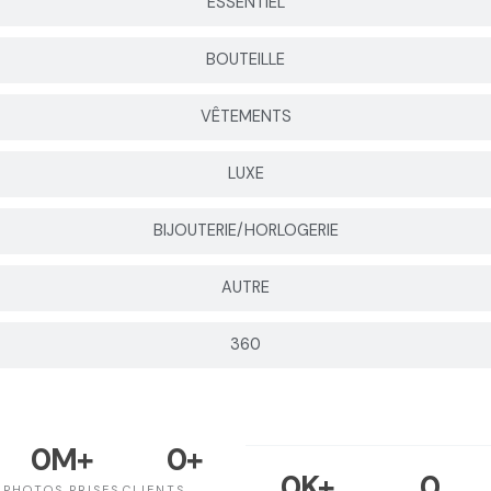
ESSENTIEL
BOUTEILLE
VÊTEMENTS
LUXE
BIJOUTERIE/HORLOGERIE
AUTRE
360
0
M+
0
+
0
K+
0
PHOTOS PRISES
CLIENTS