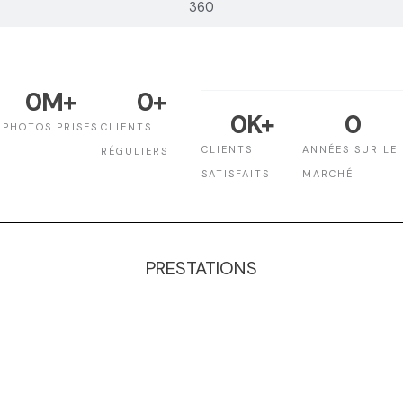
360
0
M+
0
+
0
K+
0
PHOTOS PRISES
CLIENTS
CLIENTS
ANNÉES SUR LE
RÉGULIERS
SATISFAITS
MARCHÉ
PRESTATIONS
Packshot Essentiel
Packshot Bouteille
Packshot Vêtements
Packshot Bijoux et Montre
Packshot Luxe