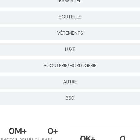
ESSENTIEL
BOUTEILLE
VÊTEMENTS
LUXE
BIJOUTERIE/HORLOGERIE
AUTRE
360
0
M+
0
+
0
K+
0
PHOTOS PRISES
CLIENTS