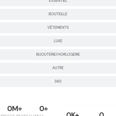
ESSENTIEL
BOUTEILLE
VÊTEMENTS
LUXE
BIJOUTERIE/HORLOGERIE
AUTRE
360
0
M+
0
+
0
K+
0
PHOTOS PRISES
CLIENTS