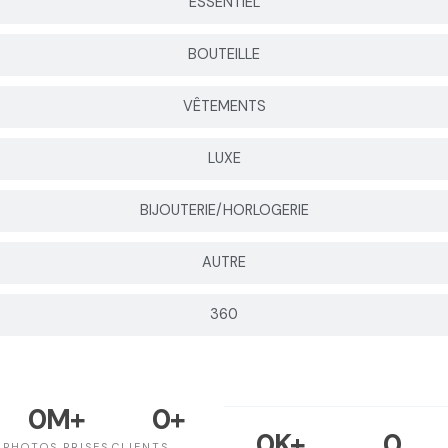
ESSENTIEL
BOUTEILLE
VÊTEMENTS
LUXE
BIJOUTERIE/HORLOGERIE
AUTRE
360
0
M+
0
+
0
K+
0
PHOTOS PRISES
CLIENTS