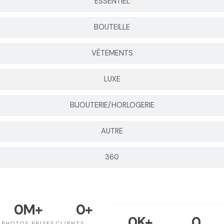
ESSENTIEL
BOUTEILLE
VÊTEMENTS
LUXE
BIJOUTERIE/HORLOGERIE
AUTRE
360
0
M+
0
+
0
K+
0
PHOTOS PRISES
CLIENTS