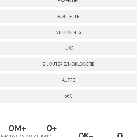
ESSENTIEL
BOUTEILLE
VÊTEMENTS
LUXE
BIJOUTERIE/HORLOGERIE
AUTRE
360
0
M+
0
+
0
K+
0
PHOTOS PRISES
CLIENTS