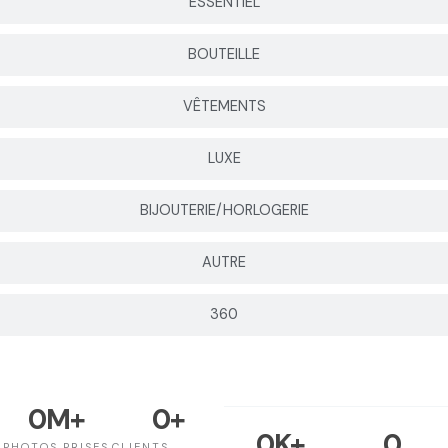
ESSENTIEL
BOUTEILLE
VÊTEMENTS
LUXE
BIJOUTERIE/HORLOGERIE
AUTRE
360
0
M+
0
+
0
K+
0
PHOTOS PRISES
CLIENTS