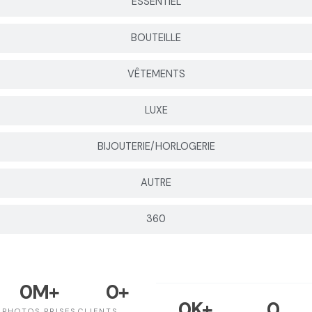
ESSENTIEL
BOUTEILLE
VÊTEMENTS
LUXE
BIJOUTERIE/HORLOGERIE
AUTRE
360
0
M+
0
+
0
K+
0
PHOTOS PRISES
CLIENTS